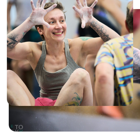
Подарите первое занятие!
Тренировка с инструктором
по скалолазанию в боулдеринговом зале.
Длительность 1 час.
Записаться
Подробнее