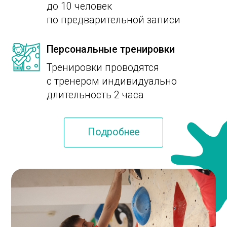
Соколов Леонид
В скалолазании 14 лет, тренер и
подготовщик трасс. На его тренировках не
бывает скучно. И он всегда учит находить
решение самому, а не даёт готовый ответ