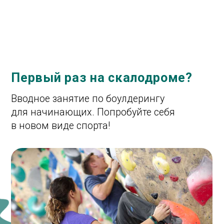
Подарите первое занятие!
Тренировка с инструктором
по скалолазанию в боулдеринговом зале.
Длительность 1 час.
Купить сертификат
Подробнее
Взрослая школа
скалолазания
Групповые тренировки по боулдерингу
на Скалодроме ТОКИО проводятся