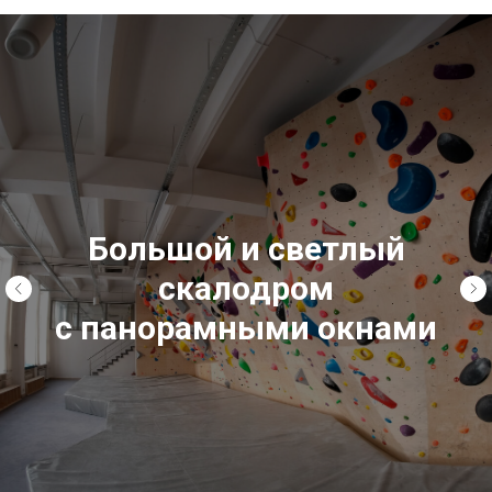
спортивная секция по скалолазанию
для детей от 6-ти лет
Большой и светлый
скалодром
с панорамными окнами
Выбирай скалодром ТОКИО