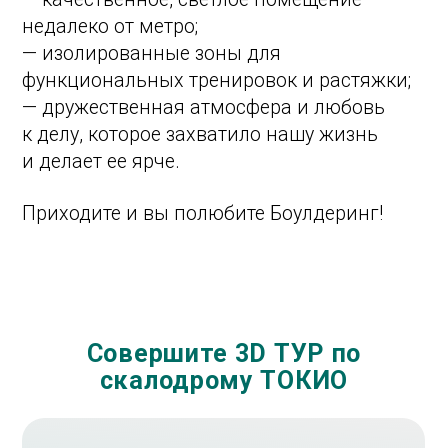
скалодроме в Яндекс картах