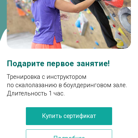
согласно регулярному расписанию
наших тренеров. Длительность занятия
1,5 — 2 часа.
Групповые тренировки
Занятия проводятся в группе
до 10 человек
по предварительной записи
Персональные тренировки
Тренировки проводятся
с тренером индивидуально
длительность 2 часа
Подробнее