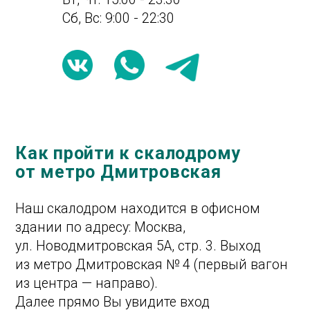
из метро Дмитровская № 4 (первый вагон
из центра — направо).
Далее прямо Вы увидите вход
на Хлебзавод, поворачиваете направо и,
как нарисовано на схеме, проходите
до оборудованного перехода. Огибаете
здание «Молодой Гвардии», проходите
до 1 подъезда здания 5А корп. 3.
На лифте поднимаетесь на третий этаж,
за серой железной дверью вы увидите
охранника. Слева по коридору прямо
до конца за белой железной дверью вход
на Скалодром «ТОКИО».